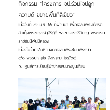
กิจกรรม "โครงการ จป.ร่วมใจปลูก
ความดี ขยายพื้นที่สีเขียว"
เมื่อวันที่ 29 มิ.ย. 65 ที่ผ่านมา เพื่อเฉลิมพระเกียรติ
สมเด็จพระนางเจ้าสิริกิติ์ พระบรมราชินีนาถ พระบรม
ราชชนนีพันปีหลวง
เนื่องในโอกาสมหามงคลเฉลิมพระชนมพรรษา
๙๐ พรรษา ๑๒ สิงหาคม ๒๕๖๕
ณ ศูนย์การเรียนรู้ป่าชายเลนบางขุนเทียน