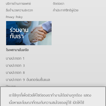
บริการด้านการแพทย์
ติดต่อเรา
สิ่งอำนวยความสะดวก
คําประกาศสิทธิผู้ป่วย
Privacy Policy
โรงพยาบาลในเครือ
บางปะกอก 1
บางปะกอก 3
บางปะกอก 8
บางปะกอก 9 อินเตอร์เนชั่นแนล
ปิยะเวท
บางปะกอก-รังสิต 2
เราใช้คุกกี้เพื่อช่วยให้ไซต์ของเราทำงานได้อย่างถูกต้อง แสดง
บางปะกอกสมุทรปราการ
เนื้อหาและโฆษณาที่ตรงกับความสนใจของผู้ใช้ เปิดให้ใช้