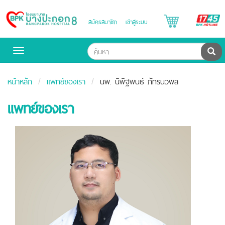
B
สมัครสมาชิก
เข้าสู่ระบบ
Bangpakok
H
Hospital
ค้น
Toggle
navigation
หน้าหลัก
แพทย์ของเรา
นพ. นิพิฐพนธ์ ภัทรนวพล
แพทย์ของเรา