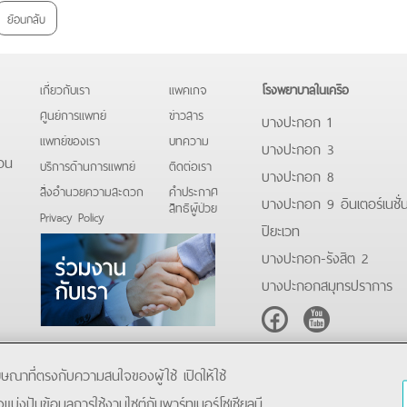
ย้อนกลับ
เกี่ยวกับเรา
แพคเกจ
โรงพยาบาลในเครือ
ศูนย์การแพทย์
ข่าวสาร
บางปะกอก 1
แพทย์ของเรา
บทความ
บางปะกอก 3
อน
บริการด้านการแพทย์
ติดต่อเรา
บางปะกอก 8
สิ่งอำนวยความสะดวก
คําประกาศ
บางปะกอก 9 อินเตอร์เนชั่
สิทธิผู้ป่วย
Privacy Policy
ปิยะเวท
บางปะกอก-รังสิต 2
บางปะกอกสมุทรปราการ
Facebook
Youtube
โฆษณาที่ตรงกับความสนใจของผู้ใช้ เปิดให้ใช้
ังแบ่งปันข้อมูลการใช้งานไซต์กับพาร์ทเนอร์โซเชียลมี