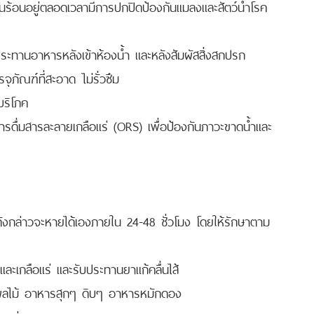
อุ่นร้อนอยู่ตลอดเวลามีการปกปิดป้องกันแมลงและสัตว์นำโรค
ับประทานอาหารหลังเข้าห้องน้ำ และหลังสัมผัสสิ่งสกปรก
จุภัณฑ์ที่สะอาด ไม่รั่วซึม
บบริโภค
ารดื่มสารละลายเกลือแร่ (ORS) เพื่อป้องกันภาวะขาดน้ำและ
กล่าวจะหายได้เองภายใน 24-48 ชั่วโมง โดยให้รักษาตาม
ำและเกลือแร่ และรับประทานยาแก้คลื่นไส้
ผลไม้ อาหารสุกๆ ดิบๆ อาหารหมักดอง