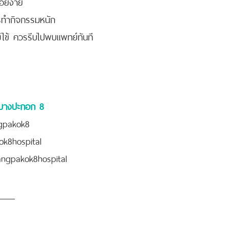
อยง่าย
ารทำกิจกรรมหนัก
มีไข้ ควรรีบไปพบแพทย์ทันที
ลบางปะกอก 8
ngpakok8
ok8hospital
angpakok8hospital